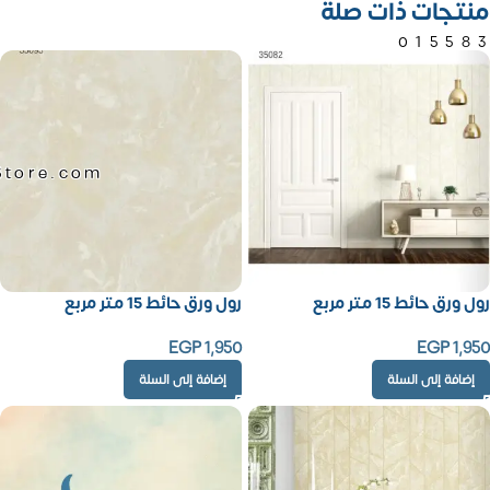
منتجات ذات صلة
01558
Store.com
رول ورق حائط 15 متر مربع
رول ورق حائط 15 متر مربع
EGP
1,950
EGP
1,950
إضافة إلى السلة
إضافة إلى السلة