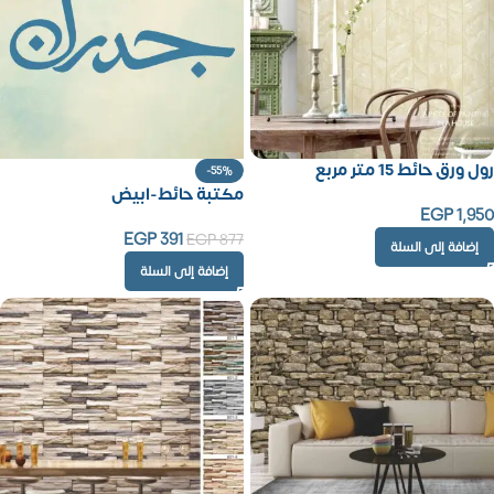
رول ورق حائط 15 متر مربع
-55%
مكتبة حائط-ابيض
EGP
1,950
EGP
391
EGP
877
إضافة إلى السلة
إضافة إلى السلة