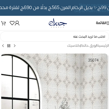
Skip to navigation
✨ بديل الرخام المرن 565ج بدلًا من 690ج لفترة محدوده
Skip to main content
القائمة
الرئيسية
/
ورق حائط
/
كلاسيك