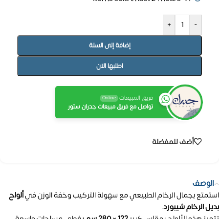
+
-
إضافة إلى السلة
اطلبها الان
فريق المبيعات
Online
تواصل مع فريق مبيعات جدران ستور
أضف للمفضلة
الوصف
استمتع بجمال الرخام الطبيعي مع سهولة التركيب وخفة الوزن في
ألواح
بديل الرخام شيبورد
.
تتميز هذه الألواح بمقاس كبير
122 × 280 سم
يغطي مساحات واسعة