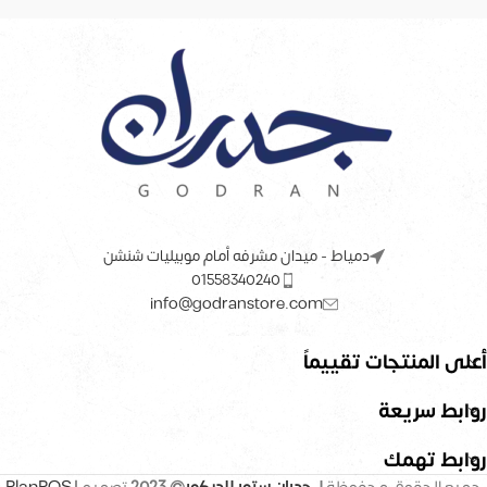
دمياط - ميدان مشرفه أمام موبيليات شنشن
01558340240
info@godranstore.com
أعلى المنتجات تقييماً
روابط سريعة
روابط تهمك