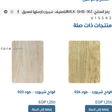
رمز المنتج:
MLK-SHB-963
التصنيف:
شيبورد
ارسلها لصديق:
01558
منتجات ذات صلة
Store.com
الواح شيبورد – كود 924
الواح شيبورد – كود 923
EGP
1,250
EGP
1,250
إضافة إلى السلة
إضافة إلى السلة