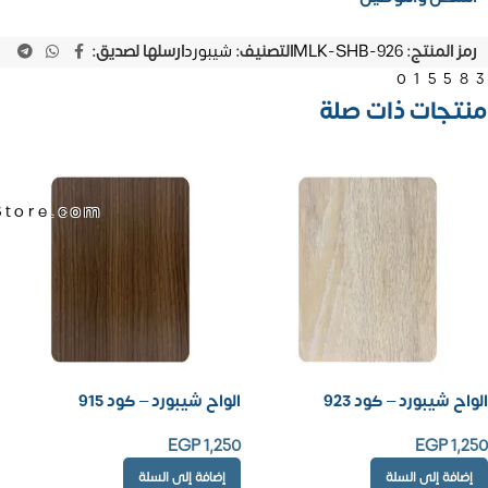
رمز المنتج:
MLK-SHB-926
التصنيف:
شيبورد
ارسلها لصديق:
01558
منتجات ذات صلة
Store.com
الواح شيبورد – كود 923
الواح شيبورد – كود 915
EGP
1,250
EGP
1,250
إضافة إلى السلة
إضافة إلى السلة