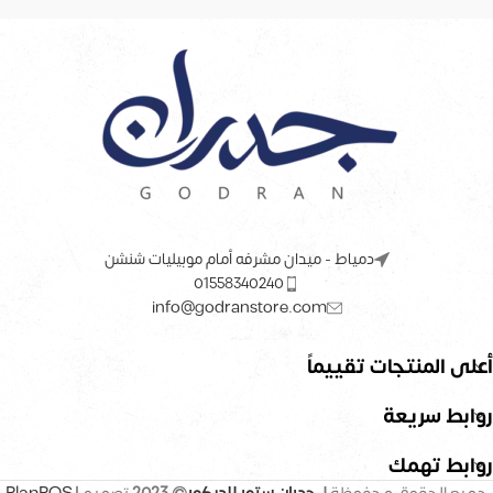
دمياط - ميدان مشرفه أمام موبيليات شنشن
01558340240
info@godranstore.com
أعلى المنتجات تقييماً
روابط سريعة
روابط تهمك