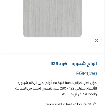
تكبير الصورة
الواح شيبورد – كود 926
EGP
1,250
حوّل جدرانك إلى تحفة فنية مع ألواح بديل الرخام شيبورد
الأنيقة، بمقاس 122 × 280 سم، لتضفي لمسة من الفخامة
والحداثة على أي مساحة.
Items sold in last 24 hours
14