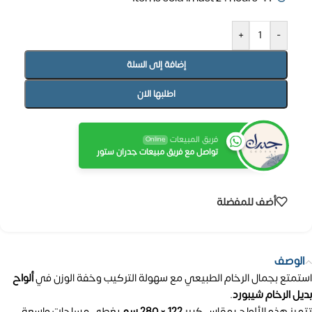
+
-
إضافة إلى السلة
اطلبها الان
فريق المبيعات
Online
تواصل مع فريق مبيعات جدران ستور
أضف للمفضلة
الوصف
استمتع بجمال الرخام الطبيعي مع سهولة التركيب وخفة الوزن في
ألواح
بديل الرخام شيبورد
.
تتميز هذه الألواح بمقاس كبير
122 × 280 سم
يغطي مساحات واسعة