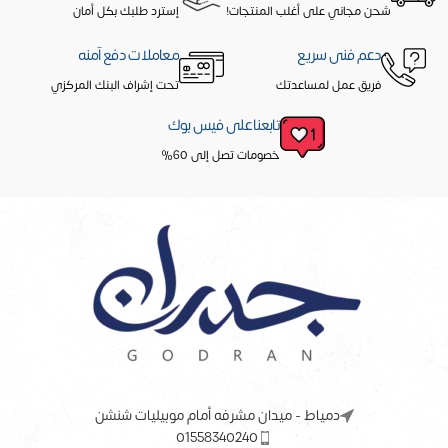
شحن مجاني على أغلب المنتجات!
إسترد طلبك بكل أمان
دعم فنى سريع
معاملات دفع آمنه
فريق عمل لمساعدتك
تحت إشراف البنك المركزي
تابعنا على فيس بوك
خصومات تصل إلى 60%
دمياط - ميدان مشرفه أمام موبيليات شنشن
01558340240