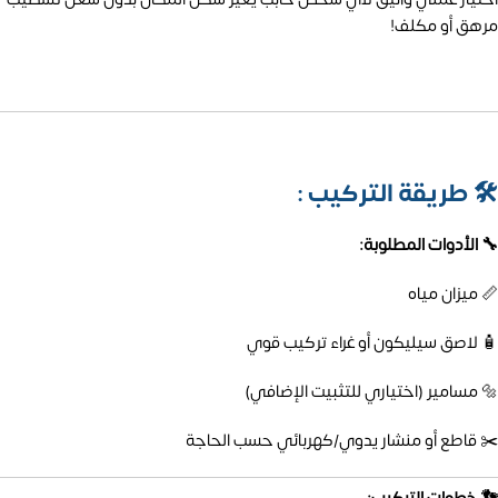
مرهق أو مكلف!
🛠️
طريقة التركيب :
🔧 الأدوات المطلوبة:
📏 ميزان مياه
🧴 لاصق سيليكون أو غراء تركيب قوي
🔩 مسامير (اختياري للتثبيت الإضافي)
✂️ قاطع أو منشار يدوي/كهربائي حسب الحاجة