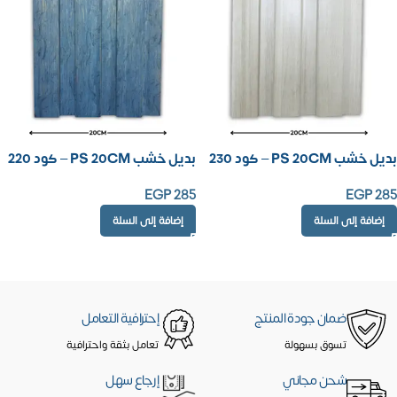
بديل خشب PS 20CM – كود 230
بديل خشب PS 20CM – كود 220
EGP
285
EGP
285
إضافة إلى السلة
إضافة إلى السلة
ضمان جودة المنتج
إحترافية التعامل
تسوق بسهولة
تعامل بثقة واحترافية
شحن مجاني
إرجاع سهل