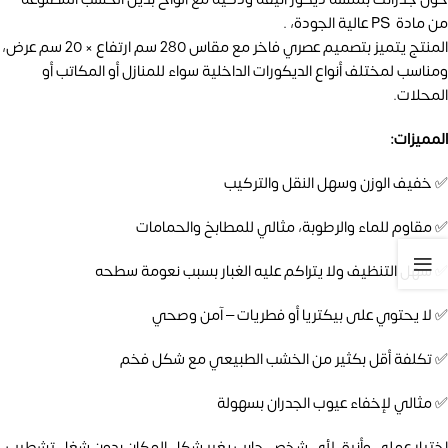
من مادة PS عالية الجودة، .
المنتج يتميز بتصميم عصري فاخر مع مقاس 280 سم ارتفاع × 20 سم عرض،
ومناسب لمختلف أنواع الديكورات الداخلية سواء للمنازل أو المكاتب أو
المحلات.
المميزات:
✅ خفيف الوزن وسهل النقل والتركيب
✅ مقاوم للماء والرطوبة، مثالي للمطابخ والحمامات
✅ سهل التنظيف ولا يتراكم عليه الغبار بسبب نعومة سطحه
✅ لا يحتوي على بيكتريا أو فطريات – آمن وصحي
✅ تكلفة أقل بكثير من الخشب الطبيعي مع شكل فخم
✅ مثالي لإخفاء عيوب الجدران بسهولة
اختيار عملي وأنيق لأي شخص حابب يغير شكل المكان بدون شغل تشطيب