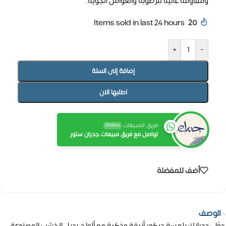
ومقاومة عالية للرطوبة والعوامل الجوية.
Items sold in last 24 hours
20
+
-
إضافة إلى السلة
اطلبها الان
فريق المبيعات
Online
تواصل مع فريق مبيعات جدران ستور
أضف للمفضلة
الوصف
حوّل جدرانك بلمسة ديكور أنيقة وذكية مع ألواح بديل الخشب المصنوعة