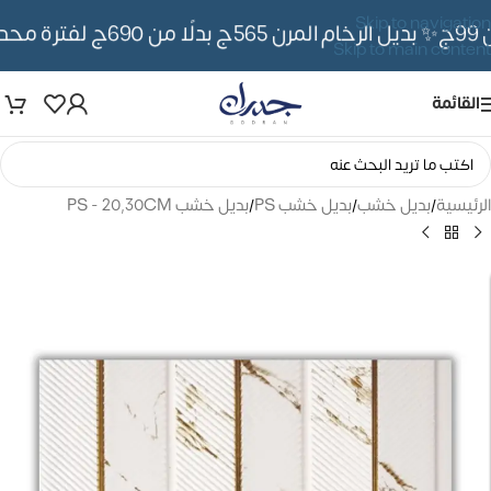
Skip to navigation
✨ بديل الرخام المرن 565ج بدلًا من 690ج لفترة محدوده
Skip to main content
القائمة
الرئيسية
/
بديل خشب
/
بديل خشب PS
/
بديل خشب PS - 20,30CM