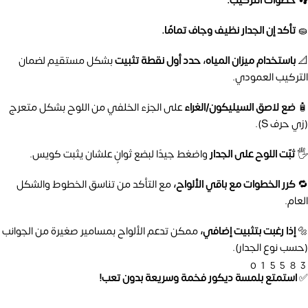
👣 خطوات التركيب:
🧽
تأكد إن الجدار نظيف وجاف تمامًا.
📐
باستخدام ميزان المياه، حدد أول نقطة تثبيت
بشكل مستقيم لضمان
التركيب العمودي.
🧴
ضع لاصق السيليكون/الغراء
على الجزء الخلفي من اللوح بشكل متعرج
(زي حرف S).
🖐️
ثبّت اللوح على الجدار
واضغط جيدًا لبضع ثوانٍ علشان يثبت كويس.
🔁
كرر الخطوات مع باقي الألواح،
مع التأكد من تناسق الخطوط والشكل
العام.
🔩
إذا رغبت بتثبيت إضافي،
ممكن تدعم الألواح بمسامير صغيرة من الجوانب
(حسب نوع الجدار).
01558
✅
استمتع بلمسة ديكور فخمة وسريعة بدون تعب!