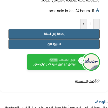
ومقاومة عالية للرطوبة والعوامل الجوية.
Items sold in last 24 hours
11
+
-
إضافة إلى السلة
اطلبها الان
فريق المبيعات
Online
تواصل مع فريق مبيعات جدران ستور
أضف للمفضلة
الوصف
حوّل جدرانك بلمسة ديكور أنيقة وذكية مع ألواح بديل الخشب المصنوعة