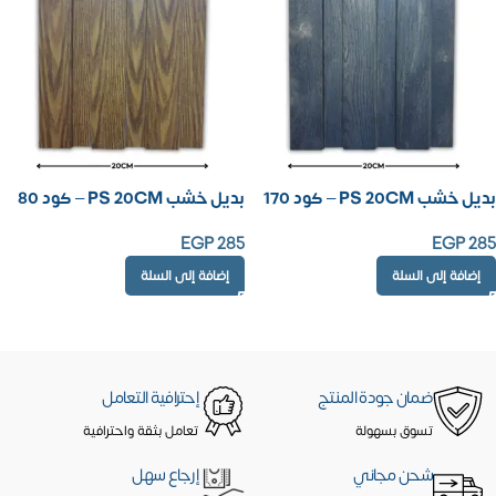
بديل خشب PS 20CM – كود 170
بديل خشب PS 20CM – كود 80
EGP
285
EGP
285
إضافة إلى السلة
إضافة إلى السلة
ضمان جودة المنتج
إحترافية التعامل
تسوق بسهولة
تعامل بثقة واحترافية
شحن مجاني
إرجاع سهل