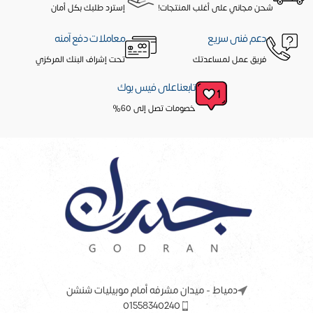
شحن مجاني على أغلب المنتجات!
إسترد طلبك بكل أمان
دعم فنى سريع
معاملات دفع آمنه
فريق عمل لمساعدتك
تحت إشراف البنك المركزي
تابعنا على فيس بوك
خصومات تصل إلى 60%
دمياط - ميدان مشرفه أمام موبيليات شنشن
01558340240