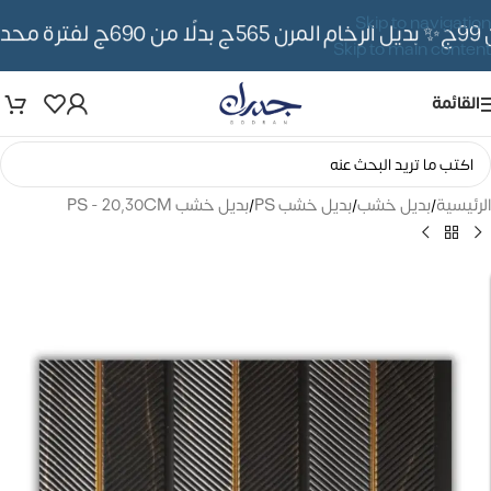
Skip to navigation
✨ بديل الرخام المرن 565ج بدلًا من 690ج لفترة محدوده
Skip to main content
القائمة
الرئيسية
/
بديل خشب
/
بديل خشب PS
/
بديل خشب PS - 20,30CM