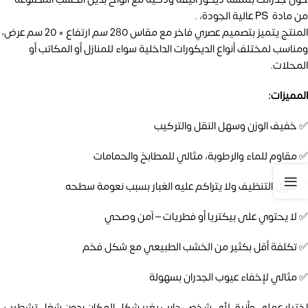
من مادة PS عالية الجودة، .
المنتج يتميز بتصميم عصري فاخر مع مقاس 280 سم ارتفاع × 20 سم عرض،
ومناسب لمختلف أنواع الديكورات الداخلية سواء للمنازل أو المكاتب أو
المحلات.
المميزات:
✅ خفيف الوزن وسهل النقل والتركيب
✅ مقاوم للماء والرطوبة، مثالي للمطابخ والحمامات
✅ سهل التنظيف ولا يتراكم عليه الغبار بسبب نعومة سطحه
✅ لا يحتوي على بيكتريا أو فطريات – آمن وصحي
✅ تكلفة أقل بكثير من الخشب الطبيعي مع شكل فخم
✅ مثالي لإخفاء عيوب الجدران بسهولة
اختيار عملي وأنيق لأي شخص حابب يغير شكل المكان بدون شغل تشطيب