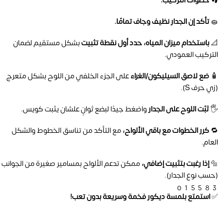
👣 خطوات التركيب:
🧽
تأكد إن الجدار نظيف وجاف تمامًا.
📐
باستخدام ميزان المياه، حدد أول نقطة تثبيت
بشكل مستقيم لضمان
التركيب العمودي.
🧴
ضع لاصق السيليكون/الغراء
على الجزء الخلفي من اللوح بشكل متعرج
(زي حرف S).
🖐️
ثبّت اللوح على الجدار
واضغط جيدًا لبضع ثوانٍ علشان يثبت كويس.
🔁
كرر الخطوات مع باقي الألواح،
مع التأكد من تناسق الخطوط والشكل
العام.
🔩
إذا رغبت بتثبيت إضافي،
ممكن تدعم الألواح بمسامير صغيرة من الجوانب
(حسب نوع الجدار).
01558
✅
استمتع بلمسة ديكور فخمة وسريعة بدون تعب!