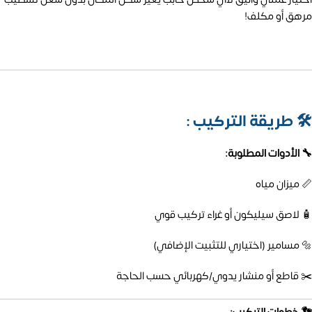
مرهق أو مكلف!
🛠️
طريقة التركيب :
🔧 الأدوات المطلوبة:
📏 ميزان مياه
🧴 لاصق سيليكون أو غراء تركيب قوي
🔩 مسامير (اختياري للتثبيت الإضافي)
✂️ قاطع أو منشار يدوي/كهربائي حسب الحاجة