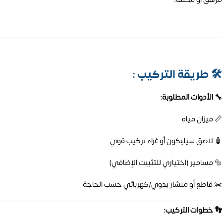
🛠️
طريقة التركيب :
🔧 الأدوات المطلوبة:
📏 ميزان مياه
🧴 لاصق سيليكون أو غراء تركيب قوي
🔩 مسامير (اختياري للتثبيت الإضافي)
✂️ قاطع أو منشار يدوي/كهربائي حسب الحاجة
👣 خطوات التركيب: