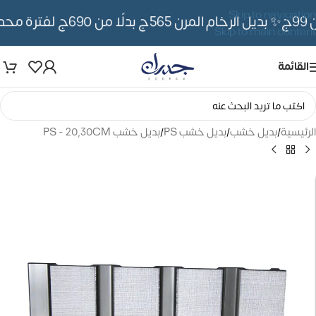
Skip to navigation
✨ بديل الرخام المرن 565ج بدلًا من 690ج لفترة محدوده
Skip to main content
القائمة
الرئيسية
/
بديل خشب
/
بديل خشب PS
/
بديل خشب PS - 20,30CM