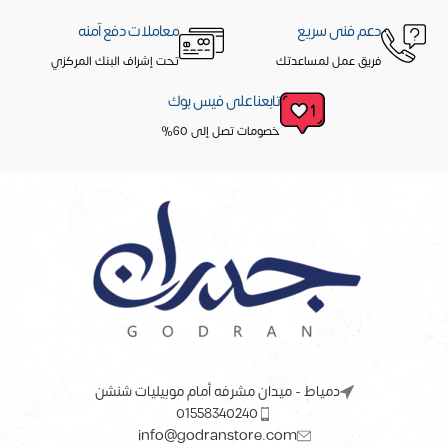
دعم فنى سريع
معاملات دفع آمنه
فريق عمل لمساعدتك
تحت إشراف البنك المركزي
تابعنا على فيس بوك
خصومات تصل إلى 60%
دمياط - ميدان مشرفه أمام موبيليات شنشن
01558340240
info@godranstore.com