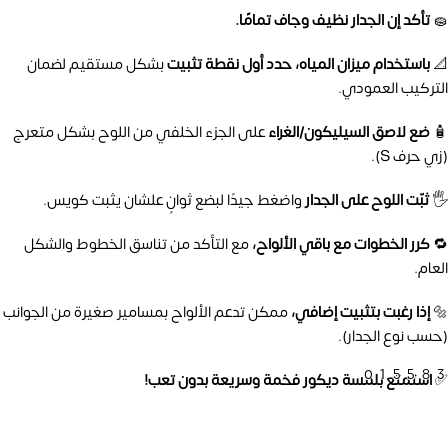
🧽
تأكد إن الجدار نظيف وجاف تمامًا.
📐
باستخدام ميزان المياه، حدد أول نقطة تثبيت
بشكل مستقيم لضمان
التركيب العمودي.
🧴
ضع لاصق السيليكون/الغراء
على الجزء الخلفي من اللوح بشكل متعرج
(زي حرف S).
🖐️
ثبّت اللوح على الجدار
واضغط جيدًا لبضع ثوانٍ علشان يثبت كويس.
🔁
كرر الخطوات مع باقي الألواح،
مع التأكد من تناسق الخطوط والشكل
العام.
🔩
إذا رغبت بتثبيت إضافي،
ممكن تدعم الألواح بمسامير صغيرة من الجوانب
(حسب نوع الجدار).
01558
✅
استمتع بلمسة ديكور فخمة وسريعة بدون تعب!