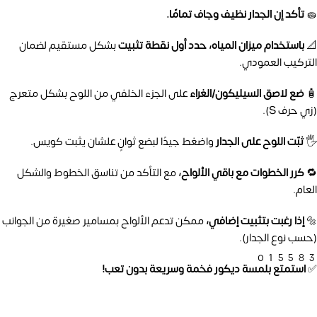
🧽
تأكد إن الجدار نظيف وجاف تمامًا.
📐
باستخدام ميزان المياه، حدد أول نقطة تثبيت
بشكل مستقيم لضمان
التركيب العمودي.
🧴
ضع لاصق السيليكون/الغراء
على الجزء الخلفي من اللوح بشكل متعرج
(زي حرف S).
🖐️
ثبّت اللوح على الجدار
واضغط جيدًا لبضع ثوانٍ علشان يثبت كويس.
🔁
كرر الخطوات مع باقي الألواح،
مع التأكد من تناسق الخطوط والشكل
العام.
🔩
إذا رغبت بتثبيت إضافي،
ممكن تدعم الألواح بمسامير صغيرة من الجوانب
(حسب نوع الجدار).
01558
✅
استمتع بلمسة ديكور فخمة وسريعة بدون تعب!