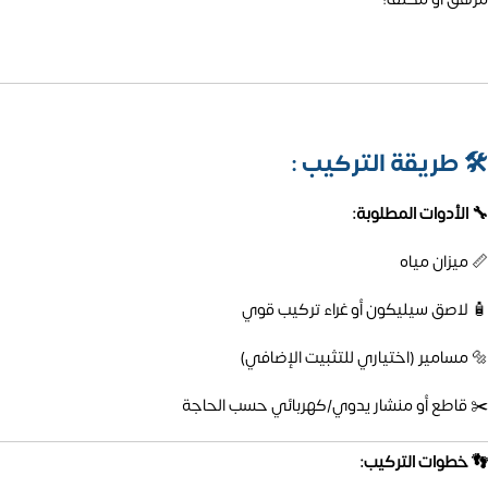
🛠️
طريقة التركيب :
🔧 الأدوات المطلوبة:
📏 ميزان مياه
🧴 لاصق سيليكون أو غراء تركيب قوي
🔩 مسامير (اختياري للتثبيت الإضافي)
✂️ قاطع أو منشار يدوي/كهربائي حسب الحاجة
👣 خطوات التركيب: