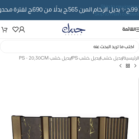
Skip to navigation
✨ بديل الرخام المرن 565ج بدلًا من 690ج لفترة محدوده
Skip to main content
القائمة
الرئيسية
/
بديل خشب
/
بديل خشب PS
/
بديل خشب PS - 20,30CM