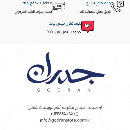
دعم فنى سريع
معاملات دفع آمنه
فريق عمل لمساعدتك
تحت إشراف البنك المركزي
تابعنا على فيس بوك
خصومات تصل إلى 60%
دمياط - ميدان مشرفه أمام موبيليات شنشن
01558340240
info@godranstore.com