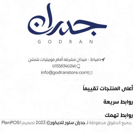
دمياط - ميدان مشرفه أمام موبيليات شنشن
01558340240
info@godranstore.com
أعلى المنتجات تقييماً
روابط سريعة
روابط تهمك
جميع الحقوق محفوظة
لـ
جدران ستور للديكور
© 2023
تصميم |
PlanPOS