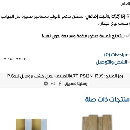
العام.
01558
🔩
إذا رغبت بتثبيت إضافي،
ممكن تدعم الألواح بمسامير صغيرة من الجوانب
(حسب نوع الجدار).
✅
استمتع بلمسة ديكور فخمة وسريعة بدون تعب!
مراجعات (0)
Store.com
الشحن والتوصيل
رمز المنتج:
ART-PS12N-1309
التصنيف:
بديل خشب بروفايل ليدP.S
ارسلها لصديق:
منتجات ذات صلة