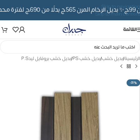
Skip to navigation
✨ بديل الرخام المرن 565ج بدلًا من 690ج لفترة محدوده
Skip to main content
القائمة
الرئيسية
/
بديل خشب
/
بديل خشب PS
/
بديل خشب بروفايل ليدP.S
-31%