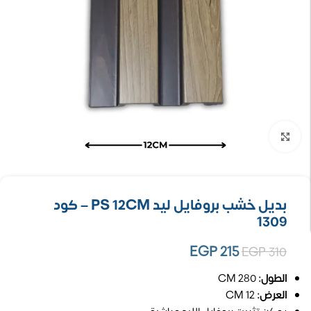
تكبير الصورة
بديل خشب بروفايل ليد PS 12CM – كود
1309
EGP
215
EGP
310
الطول:
280 CM
العرض:
12 CM