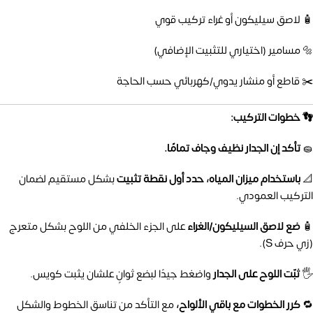
🧴 لاصق سيليكون أو غراء تركيب قوي
🔩 مسامير (اختياري للتثبيت الإضافي)
✂️ قاطع أو منشار يدوي/كهربائي حسب الحاجة
👣 خطوات التركيب:
🧽
تأكد إن الجدار نظيف وجاف تمامًا.
📐
باستخدام ميزان المياه، حدد أول نقطة تثبيت
بشكل مستقيم لضمان
التركيب العمودي.
🧴
ضع لاصق السيليكون/الغراء
على الجزء الخلفي من اللوح بشكل متعرج
(زي حرف S).
🖐️
ثبّت اللوح على الجدار
واضغط جيدًا لبضع ثوانٍ علشان يثبت كويس.
🔁
كرر الخطوات مع باقي الألواح،
مع التأكد من تناسق الخطوط والشكل