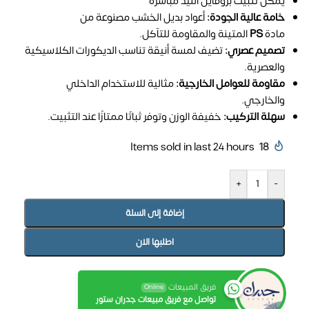
يمكن تثبيت بروفايل الليد مباشرة
خامة عالية الجودة:
أعواد بديل الخشب مصنوعة من
مادة
PS
المتينة والمقاومة للتآكل.
تصميم عصري:
تضيف لمسة أنيقة تناسب الديكورات الكلاسيكية
والعصرية.
مقاومة للعوامل الخارجية:
مثالية للاستخدام الداخلي
والخارجي.
سهلة التركيب:
خفيفة الوزن وتوفر ثباتًا ممتازًا عند التثبيت.
Items sold in last 24 hours
18
+
-
إضافة إلى السلة
اطلبها الان
فريق المبيعات
Online
تواصل مع فريق مبيعات جدران ستور