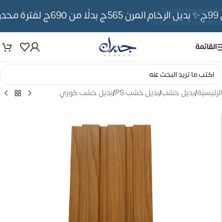
Skip to navigation
✨ بديل الرخام المرن 565ج بدلًا من 690ج لفترة محدوده
Skip to main content
القائمة
الرئيسية
/
بديل خشب
/
بديل خشب PS
/
بديل خشب كوري