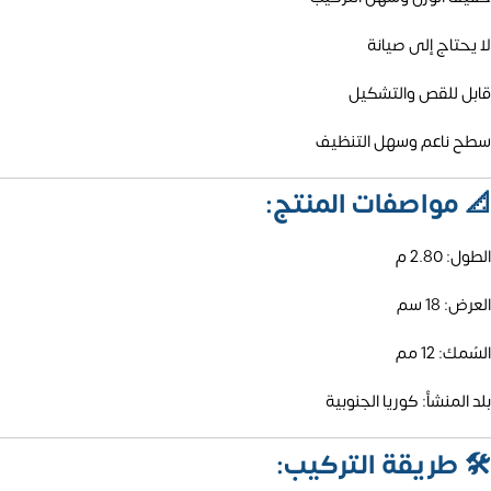
لا يحتاج إلى صيانة
قابل للقص والتشكيل
سطح ناعم وسهل التنظيف
📐
مواصفات المنتج:
الطول: 2.80 م
العرض: 18 سم
السُمك: 12 مم
بلد المنشأ: كوريا الجنوبية
🛠️
طريقة التركيب: