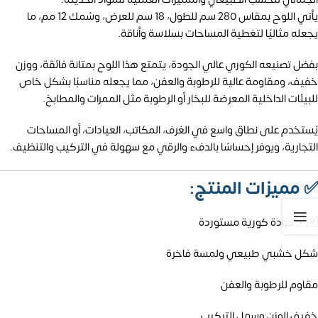
يأتي اللوح بمقاس 280 سم للطول، 18 سم للعرض، وسُمك 12 مم، ما
يجعله مثاليًا لتغطية المساحات بسلاسة وأناقة.
بفضل تصنيعه الكوري عالي الجودة، يتمتع هذا اللوح بمتانة فائقة، ووزن
خفيف، ومقاومة عالية للرطوبة والعفن، مما يجعله مناسبًا بشكل خاص
للبيئات الداخلية المعرضة للبخار أو الرطوبة مثل الممرات والمطابخ.
يُستخدم على نطاق واسع في الغرف، المكاتب، العيادات، أو المساحات
التجارية، ويوفر إحساسًا بالدفء والرقي مع سهولة في التركيب والتنظيف.
✅
مميزات المنتج:
🇰🇷 جودة كورية مستوردة
شكل خشبي طبيعي ولمسة فاخرة
مقاوم للرطوبة والعفن
خفيف الوزن وسهل التركيب