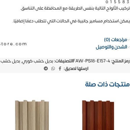
01558
تركيب الألواح التالية بنفس الطريقة مع المحافظة على التناسق.
يمكن استخدام مسامير جانبية في الحالات التي تتطلب دعمًا إضافيًا.
مراجعات (0)
Store.com
الشحن والتوصيل
رمز المنتج:
FAW-PS18-E157-4
التصنيفات:
بديل خشب كوري
,
بديل خشب
ارسلها لصديق:
منتجات ذات صلة