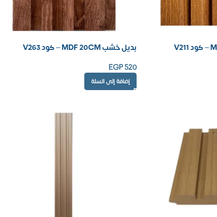
بديل خشب MDF 20CM – كود V263
EGP
520
إضافة إلى السلة