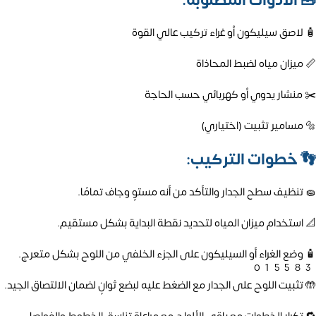
🧰
الأدوات المطلوبة:
🧴 لاصق سيليكون أو غراء تركيب عالي القوة
📏 ميزان مياه لضبط المحاذاة
✂️ منشار يدوي أو كهربائي حسب الحاجة
🔩 مسامير تثبيت (اختياري)
👣
خطوات التركيب:
🧽 تنظيف سطح الجدار والتأكد من أنه مستوٍ وجاف تمامًا.
📐 استخدام ميزان المياه لتحديد نقطة البداية بشكل مستقيم.
🧴 وضع الغراء أو السيليكون على الجزء الخلفي من اللوح بشكل متعرج.
01558
🤲 تثبيت اللوح على الجدار مع الضغط عليه لبضع ثوانٍ لضمان الالتصاق الجيد.