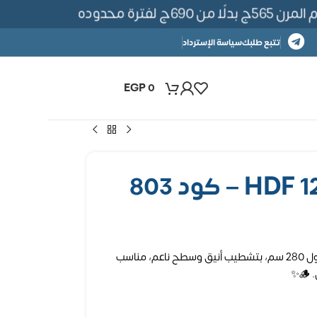
 لفترة محدوده
تتبع طلبك
سياسة الإسترداد
EGP
0
لوح بديل خشب HDF بعرض 12 سم وطول 280 سم، بتشطيب أنيق وسطح ناعم، مناسب
✨