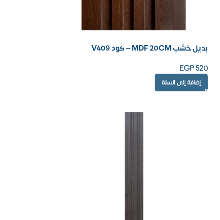
بديل خشب MDF 20CM – كود V409
EGP
520
إضافة إلى السلة