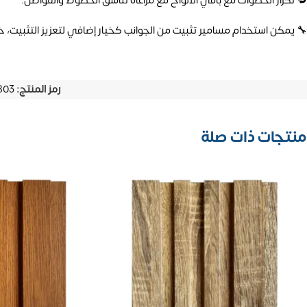
🔁 تكرار الخطوات مع باقي الألواح مع مراعاة تناسق الخطوط والفواصل.
🔧 يمكن استخدام مسامير تثبيت من الجوانب كخيار إضافي لتعزيز التثبيت، خ
رمز المنتج:
803
منتجات ذات صلة