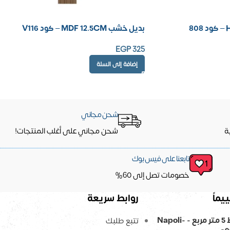
بديل خشب MDF 12.5CM – كود V116
EGP
325
إضافة إلى السلة
شحن مجاني
ة
شحن مجاني على أغلب المنتجات!
تابعنا على فيس بوك
خصومات تصل إلى 60%
يماً
روابط سريعة
ورق حائط 5 متر مربع - Napoli-
تتبع طلبك