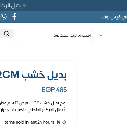
✨ بديل الرخام المرن 565ج بدلًا من 690ج
على فيس بوك
بديل خشب HDF 12CM – كود 803
EGP
465
لأعمال الديكور الداخلي وتكسية الجدران. 🪵
Items sold in last 24 hours
14