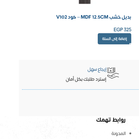
بديل خشب MDF 12.5CM – كود V102
EGP
325
إضافة إلى السلة
إرجاع سهل
إسترد طلبك بكل أمان
روابط تهمك
المدونة