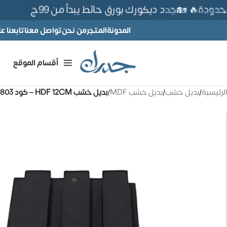
دة🔥 🏡جدد ديكورك بورق حائط يبدأ من 99ج
Skip to navigation
Skip to main content
المدونة
المتجر
من نحن
تواصل معنا
تابعنا 
أقسام الموقع
الرئيسية
/
بديل خشب
/
بديل خشب MDF
/
بديل خشب HDF 12CM – كود 803