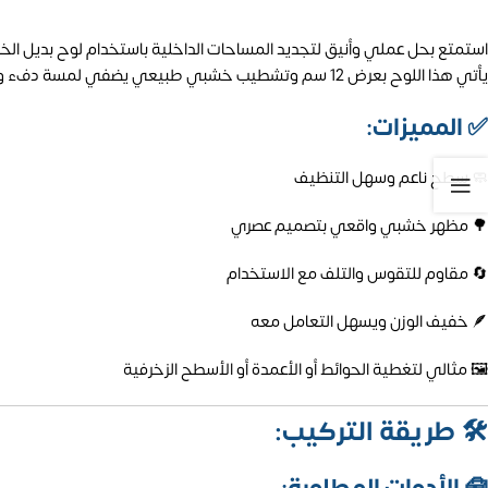
استمتع بحل عملي وأنيق لتجديد المساحات الداخلية باستخدام لوح بديل الخشب المصنوع م
يأتي هذا اللوح بعرض 12 سم وتشطيب خشبي طبيعي يضفي لمسة دفء وفخامة على الجدران، مما يجعله خيارًا مثاليًا للمنازل، المكاتب، والمعارض. 🏡🧱
✅
المميزات:
🧼 سطح ناعم وسهل التنظيف
🌳 مظهر خشبي واقعي بتصميم عصري
🔄 مقاوم للتقوس والتلف مع الاستخدام
🪶 خفيف الوزن ويسهل التعامل معه
🖼️ مثالي لتغطية الحوائط أو الأعمدة أو الأسطح الزخرفية
🛠️
طريقة التركيب: