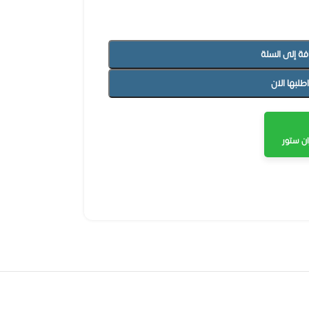
فة إلى السلة
اطلبها الان
ن ستور