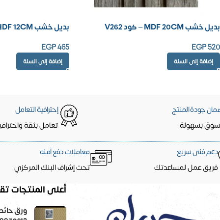
بديل خشب MDF 20CM – كود V262
بديل خشب HDF 12CM – كود 808
EGP
465
EGP
520
إضافة إلى السلة
إضافة إلى السلة
مان جودة المنتج
إحترافية التعامل
سوق بسهولة
تعامل بثقة واحترافي
دعم فنى سريع
معاملات دفع آمنه
فريق عمل لمساعدتك
تحت إشراف البنك المركزي
أعلى المنتجات تقي