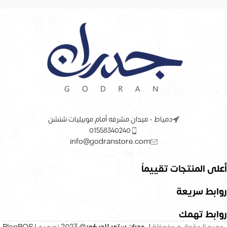
دمياط - ميدان مشرفه أمام موبيليات شنشن
01558340240
info@godranstore.com
أعلى المنتجات تقييماً
روابط سريعة
روابط تهمك