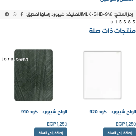
رمز المنتج:
MLK-SHB-948
التصنيف:
شيبورد
ارسلها لصديق:
01558
منتجات ذات صلة
Store.com
الواح شيبورد – كود 920
الواح شيبورد – كود 910
EGP
1,250
EGP
1,250
إضافة إلى السلة
إضافة إلى السلة