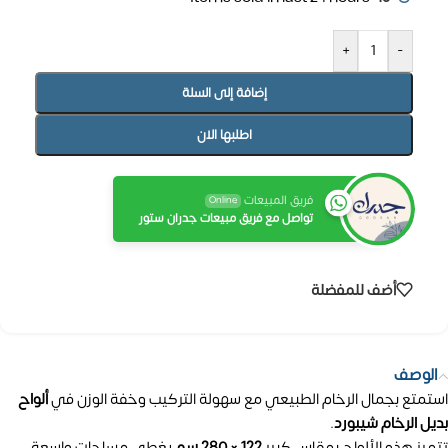
+
-
إضافة إلى السلة
اطلبها الان
فريق المبيعات
Online
تواصل مع فريق مبيعات جدران ستور
أضف للمفضلة
الوصف
استمتع بجمال الرخام الطبيعي مع سهولة التركيب وخفة الوزن في
ألواح
بديل الرخام شيبورد
.
تتميز هذه الألواح بمقاس كبير
122 × 280 سم
يغطي مساحات واسعة