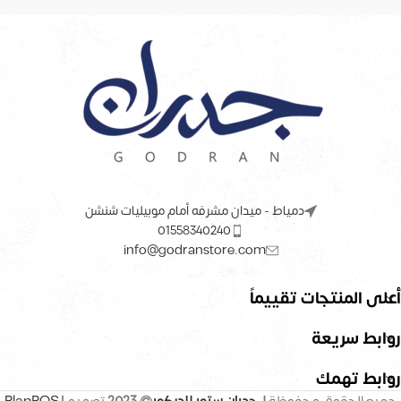
دمياط - ميدان مشرفه أمام موبيليات شنشن
01558340240
info@godranstore.com
أعلى المنتجات تقييماً
روابط سريعة
روابط تهمك