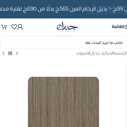
Skip to navigation
✨ بديل الرخام المرن 565ج بدلًا من 690ج لفترة محدوده
Skip to main content
القائمة
الرئيسية
/
تجاليد جدران
/
شيبورد