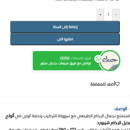
+
-
إضافة إلى السلة
اطلبها الان
فريق المبيعات
Online
تواصل مع فريق مبيعات جدران ستور
أضف للمفضلة
الوصف
استمتع بجمال الرخام الطبيعي مع سهولة التركيب وخفة الوزن في
ألواح
بديل الرخام شيبورد
.
تتميز هذه الألواح بمقاس كبير
122 × 280 سم
يغطي مساحات واسعة