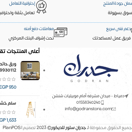
مان جودة المنتج
إحترافية التعامل
سوق بسهولة
تعامل بثقة واحترافي
دعم فنى سريع
معاملات دفع آمنه
فريق عمل لمساعدتك
تحت إشراف البنك المركزي
أعلى المنتجات تقي
9930112
EGP
950
دمياط - ميدان مشرفه أمام موبيليات شنشن
01558340240
سلم خشب
info@godranstore.com
GP
1,633
جميع الحقوق محفوظة
لـ
جدران ستور للديكور
© 2023
تصميم |
PlanPOS