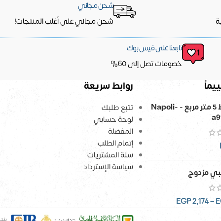
شحن مجاني
ة
شحن مجاني على أغلب المنتجات!
تابعنا على فيس بوك
خصومات تصل إلى 60%
يماً
روابط سريعة
ورق حائط 5 متر مربع - Napoli-
تتبع طلبك
a9
لوحة حسابي
المفضلة
إتمام الطلب
سلة المشتريات
سياسة الإسترداد
ي مزدوج
EGP
2,174
–
E