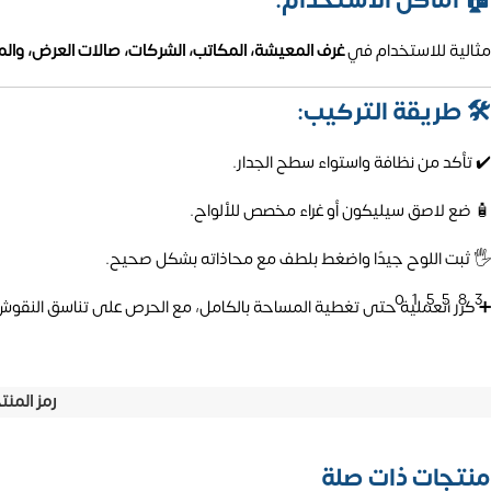
مثالية للاستخدام في
غرف المعيشة، المكاتب، الشركات، صالات العرض، وال
🛠️ طريقة التركيب:
✔️ تأكد من نظافة واستواء سطح الجدار.
🧴 ضع لاصق سيليكون أو غراء مخصص للألواح.
🖐️ ثبت اللوح جيدًا واضغط بلطف مع محاذاته بشكل صحيح.
01558
➕ كرر العملية حتى تغطية المساحة بالكامل، مع الحرص على تناسق النقوش
رمز المنت
منتجات ذات صلة