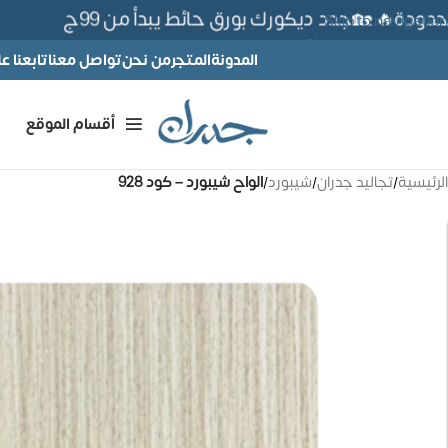
دة🔥 🏡جدد ديكورك بورق حائط يبدأ من 99ج
Skip to navigation
Skip to main content
المدونة
المتجر
من نحن
تواصل معنا
تابعنا 
أقسام الموقع
الرئيسية
/
تجاليد جدران
/
شيبورد
/
الواح شيبورد – كود 928