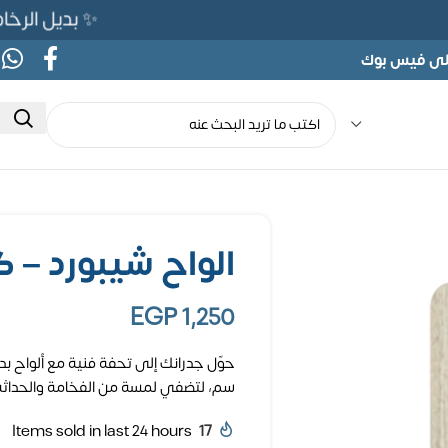
✨ بديل الرخام المرن 565ج بدلًا من 690ج 
على فيس بوك
الواح شيبورد – كود
EGP
1,250
سم، لتضفي لمسة من الفخامة والحداث
Items sold in last 24 hours
17