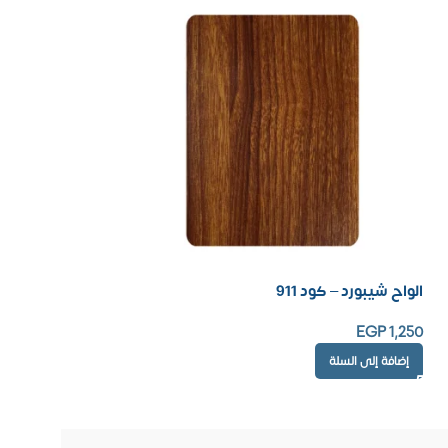
الواح شيبورد – كود 911
EGP
1,250
إضافة إلى السلة