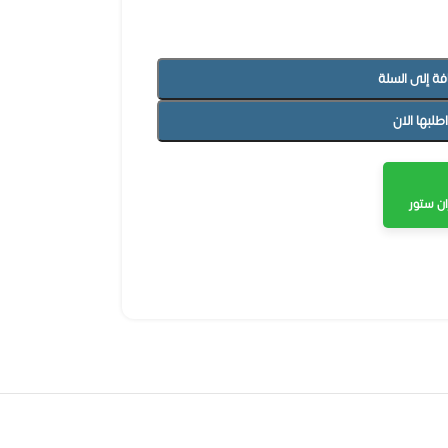
فة إلى السلة
اطلبها الان
ن ستور