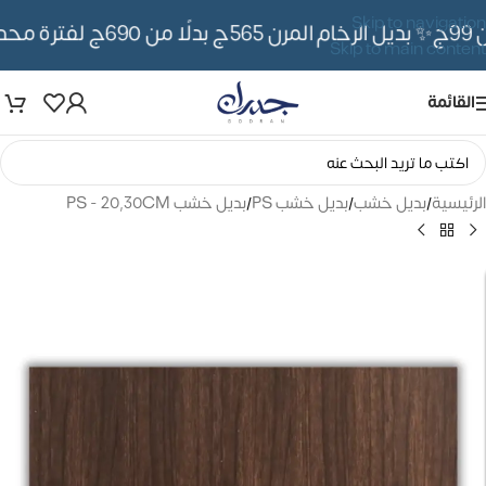
Skip to navigation
✨ بديل الرخام المرن 565ج بدلًا من 690ج لفترة محدوده
Skip to main content
القائمة
الرئيسية
/
بديل خشب
/
بديل خشب PS
/
بديل خشب PS - 20,30CM