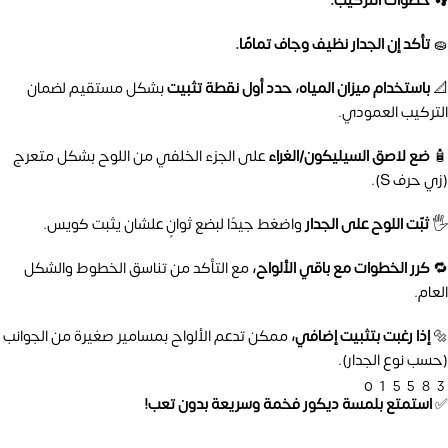
👣 خطوات التركيب:
🧽
تأكد إن الجدار نظيف وجاف تمامًا.
📐
باستخدام ميزان المياه، حدد أول نقطة تثبيت
بشكل مستقيم لضمان
التركيب العمودي.
🧴
ضع لاصق السيليكون/الغراء
على الجزء الخلفي من اللوح بشكل متعرج
(زي حرف S).
🖐️
ثبّت اللوح على الجدار
واضغط جيدًا لبضع ثوانٍ علشان يثبت كويس.
🔁
كرر الخطوات مع باقي الألواح،
مع التأكد من تناسق الخطوط والشكل
العام.
🔩
إذا رغبت بتثبيت إضافي،
ممكن تدعم الألواح بمسامير صغيرة من الجوانب
(حسب نوع الجدار).
01558
✅
استمتع بلمسة ديكور فخمة وسريعة بدون تعب!