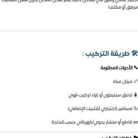
مرهق أو مكلف!
🛠️
طريقة التركيب :
🔧 الأدوات المطلوبة:
📏 ميزان مياه
🧴 لاصق سيليكون أو غراء تركيب قوي
🔩 مسامير (اختياري للتثبيت الإضافي)
✂️ قاطع أو منشار يدوي/كهربائي حسب الحاجة