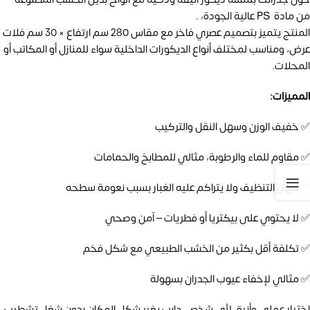
من مادة PS عالية الجودة، .
المنتج يتميز بتصميم عصري فاخر مع مقاس 280 سم ارتفاع × 30 سم فلات
عرض، ومناسب لمختلف أنواع الديكورات الداخلية سواء للمنازل أو المكاتب أو
المحلات.
المميزات:
✅ خفيف الوزن وسهل النقل والتركيب
✅ مقاوم للماء والرطوبة، مثالي للمطابخ والحمامات
✅ سهل التنظيف ولا يتراكم عليه الغبار بسبب نعومة سطحه
✅ لا يحتوي على بيكتريا أو فطريات – آمن وصحي
✅ تكلفة أقل بكثير من الخشب الطبيعي مع شكل فخم
✅ مثالي لإخفاء عيوب الجدران بسهولة
اختيار عملي وأنيق لأي شخص حابب يغير شكل المكان بدون شغل تشطيب