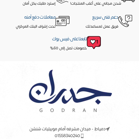
شحن مجاني على أغلب المنتجات!
إسترد طلبك بكل أمان
دعم فنى سريع
معاملات دفع آمنه
فريق عمل لمساعدتك
تحت إشراف البنك المركزي
تابعنا على فيس بوك
خصومات تصل إلى 60%
دمياط - ميدان مشرفه أمام موبيليات شنشن
01558340240