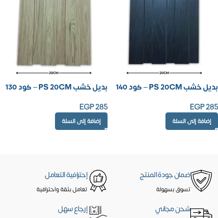
بديل خشب PS 20CM – كود 140
بديل خشب PS 20CM – كود 130
EGP
285
EGP
285
إضافة إلى السلة
إضافة إلى السلة
ضمان جودة المنتج
إحترافية التعامل
تسوق بسهولة
تعامل بثقة واحترافية
شحن مجاني
إرجاع سهل