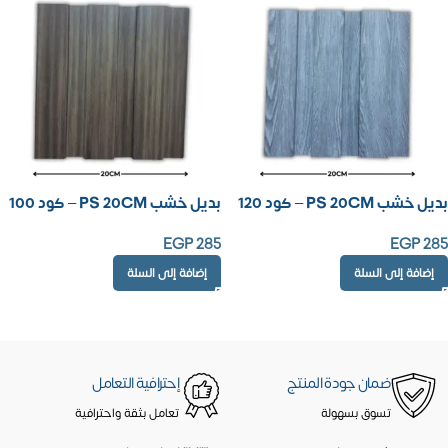
بديل خشب PS 20CM – كود 120
بديل خشب PS 20CM – كود 100
EGP
285
EGP
285
إضافة إلى السلة
إضافة إلى السلة
ضمان جودة المنتج
إحترافية التعامل
تسوق بسهولة
تعامل بثقة واحترافية