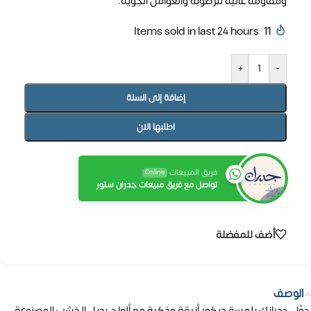
ومقاومة عالية للرطوبة والعوامل الجوية.
Items sold in last 24 hours
11
+
-
إضافة إلى السلة
اطلبها الان
فريق المبيعات
Online
تواصل مع فريق مبيعات جدران ستور
أضف للمفضلة
الوصف
حوّل جدرانك بلمسة ديكور أنيقة وذكية مع ألواح بديل الخشب المصنوعة