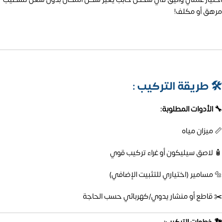
مرهق أو مكلف!
🛠️
طريقة التركيب :
🔧 الأدوات المطلوبة:
📏 ميزان مياه
🧴 لاصق سيليكون أو غراء تركيب قوي
🔩 مسامير (اختياري للتثبيت الإضافي)
✂️ قاطع أو منشار يدوي/كهربائي حسب الحاجة