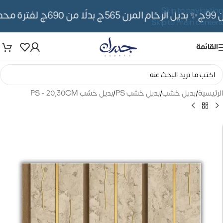
Skip to navigation
✨ بديل الرخام المرن 565ج بدلًا من 690ج لفترة محدوده
Skip to main content
القائمة
الرئيسية
/
بديل خشب
/
بديل خشب PS
/
بديل خشب PS - 20,30CM