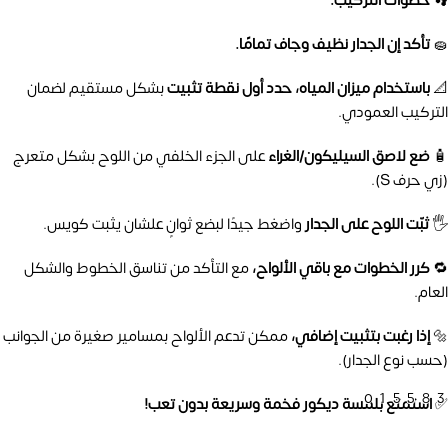
👣 خطوات التركيب:
🧽
تأكد إن الجدار نظيف وجاف تمامًا.
📐
باستخدام ميزان المياه، حدد أول نقطة تثبيت
بشكل مستقيم لضمان
التركيب العمودي.
🧴
ضع لاصق السيليكون/الغراء
على الجزء الخلفي من اللوح بشكل متعرج
(زي حرف S).
🖐️
ثبّت اللوح على الجدار
واضغط جيدًا لبضع ثوانٍ علشان يثبت كويس.
🔁
كرر الخطوات مع باقي الألواح،
مع التأكد من تناسق الخطوط والشكل
العام.
🔩
إذا رغبت بتثبيت إضافي،
ممكن تدعم الألواح بمسامير صغيرة من الجوانب
(حسب نوع الجدار).
01558
✅
استمتع بلمسة ديكور فخمة وسريعة بدون تعب!