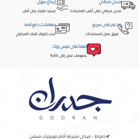
شحن مجاني
إرجاع سهل
شحن مجاني على أغلب المنتجات!
إسترد طلبك بكل أمان
دعم فنى سريع
معاملات دفع آمنه
فريق عمل لمساعدتك
تحت إشراف البنك المركزي
تابعنا على فيس بوك
خصومات تصل إلى 60%
دمياط - ميدان مشرفه أمام موبيليات شنشن