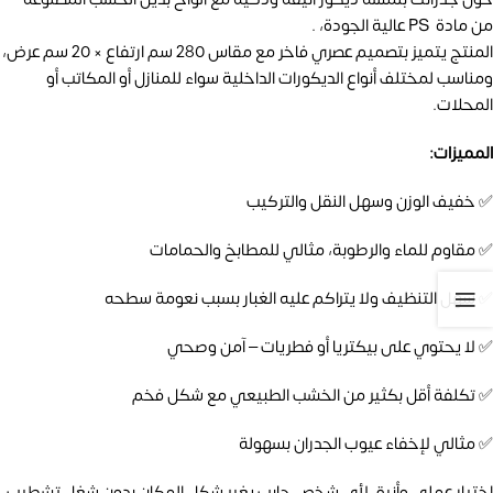
من مادة PS عالية الجودة، .
المنتج يتميز بتصميم عصري فاخر مع مقاس 280 سم ارتفاع × 20 سم عرض،
ومناسب لمختلف أنواع الديكورات الداخلية سواء للمنازل أو المكاتب أو
المحلات.
المميزات:
✅ خفيف الوزن وسهل النقل والتركيب
✅ مقاوم للماء والرطوبة، مثالي للمطابخ والحمامات
✅ سهل التنظيف ولا يتراكم عليه الغبار بسبب نعومة سطحه
✅ لا يحتوي على بيكتريا أو فطريات – آمن وصحي
✅ تكلفة أقل بكثير من الخشب الطبيعي مع شكل فخم
✅ مثالي لإخفاء عيوب الجدران بسهولة
اختيار عملي وأنيق لأي شخص حابب يغير شكل المكان بدون شغل تشطيب