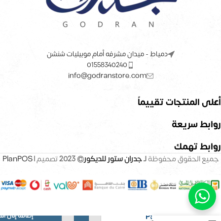
دمياط - ميدان مشرفه أمام موبيليات شنشن
01558340240
info@godranstore.com
أعلى المنتجات تقييماً
روابط سريعة
روابط تهمك
جميع الحقوق محفوظة
لـ
جدران ستور للديكور
© 2023
تصميم |
PlanPOS
إضافة إلى ال
بديل خشب PS