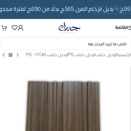
Skip to navigation
✨ بديل الرخام المرن 565ج بدلًا من 690ج لفترة محدوده
Skip to main content
القائمة
الرئيسية
/
بديل خشب
/
بديل خشب PS
/
بديل خشب PS -17CM