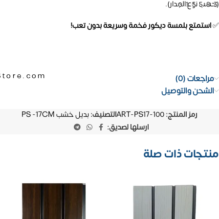
(حسب نوع الجدار).
01558
✅
استمتع بلمسة ديكور فخمة وسريعة بدون تعب!
Store.com
مراجعات (0)
الشحن والتوصيل
رمز المنتج:
ART-PS17-100
التصنيف:
بديل خشب PS -17CM
ارسلها لصديق:
منتجات ذات صلة