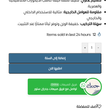
تصميم عصري:
تضيف لمسة أنيقة تناسب الديكورات الكلاسيكية
والعصرية.
مقاومة للعوامل الخارجية:
مثالية للاستخدام الداخلي
والخارجي.
سهلة التركيب:
خفيفة الوزن وتوفر ثباتًا ممتازًا عند التثبيت.
Items sold in last 24 hours
12
+
-
إضافة إلى السلة
اطلبها الان
فريق المبيعات
Online
تواصل مع فريق مبيعات جدران ستور
أضف للمفضلة