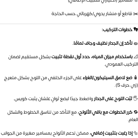
🔩 مسامير (اختياري للتثبيت الإضافي)
✂️ قاطع أو منشار يدوي/كهربائي حسب الحاجة
👣 خطوات التركيب:
🧽
تأكد إن الجدار نظيف وجاف تمامًا.
📐
باستخدام ميزان المياه، حدد أول نقطة تثبيت
بشكل مستقيم لضمان
التركيب العمودي.
🧴
ضع لاصق السيليكون/الغراء
على الجزء الخلفي من اللوح بشكل متعرج
(زي حرف S).
🖐️
ثبّت اللوح على الجدار
واضغط جيدًا لبضع ثوانٍ علشان يثبت كويس.
🔁
كرر الخطوات مع باقي الألواح،
مع التأكد من تناسق الخطوط والشكل
العام.
🔩
إذا رغبت بتثبيت إضافي،
ممكن تدعم الألواح بمسامير صغيرة من الجوانب