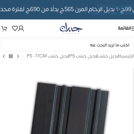
Skip to navigation
✨ بديل الرخام المرن 565ج بدلًا من 690ج لفترة محدوده
Skip to main content
القائمة
الرئيسية
/
بديل خشب
/
بديل خشب PS
/
بديل خشب PS -17CM