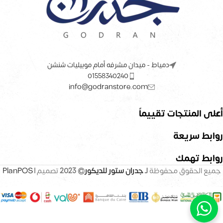
دمياط - ميدان مشرفه أمام موبيليات شنشن
01558340240
info@godranstore.com
أعلى المنتجات تقييماً
روابط سريعة
روابط تهمك
جميع الحقوق محفوظة
لـ
جدران ستور للديكور
© 2023
تصميم |
PlanPOS