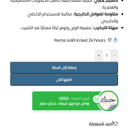
تصميم عصري:
تضيف لمسة أنيقة تناسب الديكورات الكلاسيكية
والعصرية.
مقاومة للعوامل الخارجية:
مثالية للاستخدام الداخلي
والخارجي.
سهلة التركيب:
خفيفة الوزن وتوفر ثباتًا ممتازًا عند التثبيت.
Items sold in last 24 hours
17
+
-
إضافة إلى السلة
اطلبها الان
فريق المبيعات
Online
تواصل مع فريق مبيعات جدران ستور
أضف للمفضلة