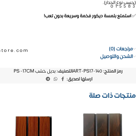
(حسب نوع الجدار).
01558
✅
استمتع بلمسة ديكور فخمة وسريعة بدون تعب!
مراجعات (0)
Store.com
الشحن والتوصيل
رمز المنتج:
ART-PS17-140
التصنيف:
بديل خشب PS -17CM
ارسلها لصديق:
منتجات ذات صلة