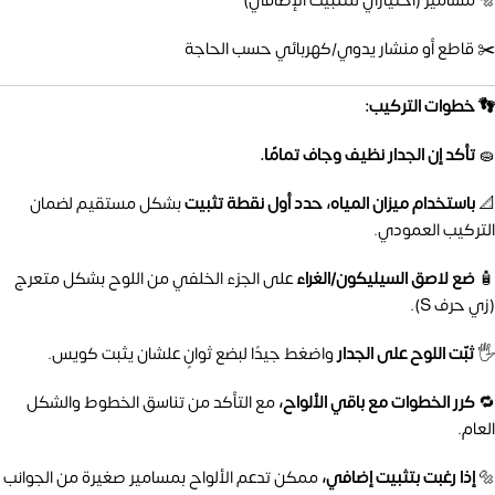
🔩 مسامير (اختياري للتثبيت الإضافي)
✂️ قاطع أو منشار يدوي/كهربائي حسب الحاجة
👣 خطوات التركيب:
🧽
تأكد إن الجدار نظيف وجاف تمامًا.
📐
باستخدام ميزان المياه، حدد أول نقطة تثبيت
بشكل مستقيم لضمان
التركيب العمودي.
🧴
ضع لاصق السيليكون/الغراء
على الجزء الخلفي من اللوح بشكل متعرج
(زي حرف S).
🖐️
ثبّت اللوح على الجدار
واضغط جيدًا لبضع ثوانٍ علشان يثبت كويس.
🔁
كرر الخطوات مع باقي الألواح،
مع التأكد من تناسق الخطوط والشكل
العام.
🔩
إذا رغبت بتثبيت إضافي،
ممكن تدعم الألواح بمسامير صغيرة من الجوانب