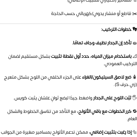
🔩 مسامير (اختياري للتثبيت الإضافي)
✂️ قاطع أو منشار يدوي/كهربائي حسب الحاجة
👣 خطوات التركيب:
🧽
تأكد إن الجدار نظيف وجاف تمامًا.
📐
باستخدام ميزان المياه، حدد أول نقطة تثبيت
بشكل مستقيم لضمان
التركيب العمودي.
🧴
ضع لاصق السيليكون/الغراء
على الجزء الخلفي من اللوح بشكل متعرج
(زي حرف S).
🖐️
ثبّت اللوح على الجدار
واضغط جيدًا لبضع ثوانٍ علشان يثبت كويس.
🔁
كرر الخطوات مع باقي الألواح،
مع التأكد من تناسق الخطوط والشكل
العام.
🔩
إذا رغبت بتثبيت إضافي،
ممكن تدعم الألواح بمسامير صغيرة من الجوانب