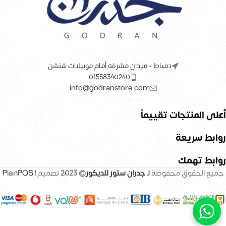
دمياط - ميدان مشرفه أمام موبيليات شنشن
01558340240
info@godranstore.com
أعلى المنتجات تقييماً
روابط سريعة
روابط تهمك
جميع الحقوق محفوظة
لـ
جدران ستور للديكور
© 2023
تصميم |
PlanPOS