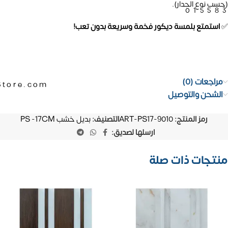
(حسب نوع الجدار).
01558
✅
استمتع بلمسة ديكور فخمة وسريعة بدون تعب!
مراجعات (0)
Store.com
الشحن والتوصيل
رمز المنتج:
ART-PS17-9010
التصنيف:
بديل خشب PS -17CM
ارسلها لصديق:
منتجات ذات صلة