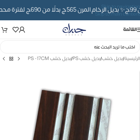
Skip to navigation
✨ بديل الرخام المرن 565ج بدلًا من 690ج لفترة محدوده
Skip to main content
القائمة
الرئيسية
/
بديل خشب
/
بديل خشب PS
/
بديل خشب PS -17CM