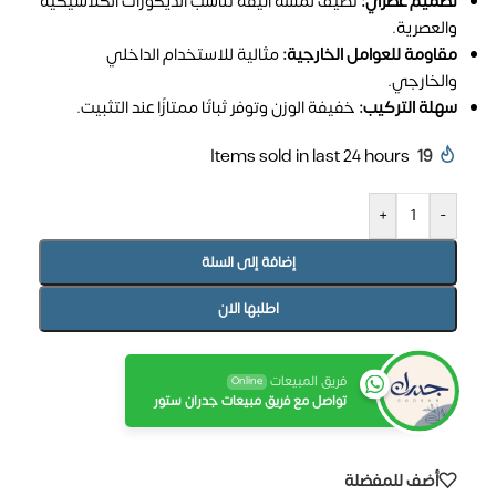
تصميم عصري:
تضيف لمسة أنيقة تناسب الديكورات الكلاسيكية
والعصرية.
مقاومة للعوامل الخارجية:
مثالية للاستخدام الداخلي
والخارجي.
سهلة التركيب:
خفيفة الوزن وتوفر ثباتًا ممتازًا عند التثبيت.
Items sold in last 24 hours
19
+
-
إضافة إلى السلة
اطلبها الان
فريق المبيعات
Online
تواصل مع فريق مبيعات جدران ستور
أضف للمفضلة