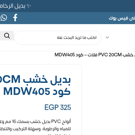
✨ بديل الرخام المرن 565ج بدلًا من 690ج لفت
على فيس بوك
PVC  فلات – كود MDW405
كود MDW405
EGP
325
للمياه والرطوبة، وسهلة التركيب والتن