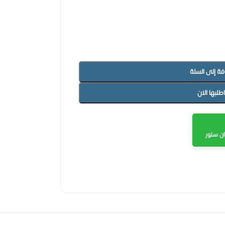
فة إلى السلة
اطلبها الان
ن ستور