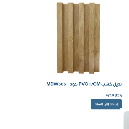
بديل خشب PVC 17CM كود – MDW305
EGP
325
إضافة إلى السلة