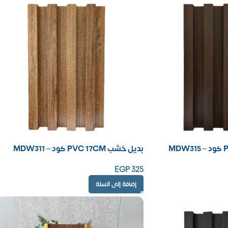
بديل خشب PVC 17CM كود – MDW311
EGP
325
إضافة إلى السلة