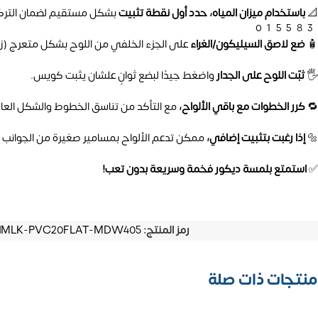
📐
باستخدام ميزان المياه، حدد أول نقطة تثبيت
بشكل مستقيم لضمان الترك
01558
🧴
ضع لاصق السيليكون/الغراء
على الجزء الخلفي من اللوح بشكل متعرج (زي 
🖐️
ثبّت اللوح على الجدار
واضغط جيدًا لبضع ثوانٍ علشان يثبت كويس.
🔁
كرر الخطوات مع باقي الألواح،
مع التأكد من تناسق الخطوط والشكل العام
🔩
إذا رغبت بتثبيت إضافي،
ممكن تدعم الألواح بمسامير صغيرة من الجوانب (
✅
استمتع بلمسة ديكور فخمة وسريعة بدون تعب!
رمز المنتج:
MLK-PVC20FLAT-MDW405
ا
منتجات ذات صلة