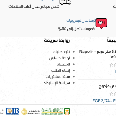
ة
شحن مجاني على أغلب المنتجات!
تابعنا على فيس بوك
خصومات تصل إلى 60%
يماً
روابط سريعة
ورق حائط 5 متر مربع - Napoli-
تتبع طلبك
a9
لوحة حسابي
المفضلة
إتمام الطلب
سلة المشتريات
سياسة الإسترداد
ي مزدوج
EGP
2,174
–
E