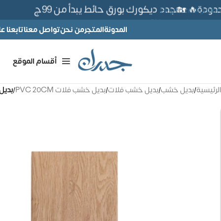
ة🔥 🏡جدد ديكورك بورق حائط يبدأ من 99ج
Skip to navigation
Skip to main content
المدونة
المتجر
من نحن
تواصل معنا
تابعنا 
أقسام الموقع
الرئيسية
/
بديل خشب
/
بديل خشب فلات
/
بديل خشب فلات PVC 20CM
/
بديل خشب 20CM