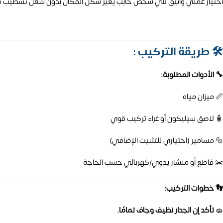
اختيار عملي وأنيق لأي شخص حابب يغير شكل المكان بدون شغل تشطيب 
🛠️
طريقة التركيب :
🔧 الأدوات المطلوبة:
📏 ميزان مياه
🧴 لاصق سيليكون أو غراء تركيب قوي
🔩 مسامير (اختياري للتثبيت الإضافي)
✂️ قاطع أو منشار يدوي/كهربائي حسب الحاجة
👣 خطوات التركيب:
🧽
تأكد إن الجدار نظيف وجاف تمامًا.