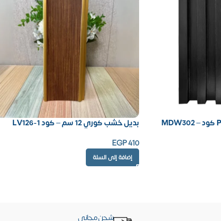
بديل خشب كوري 12 سم – كود LV126-1
EGP
410
إضافة إلى السلة
شحن مجاني