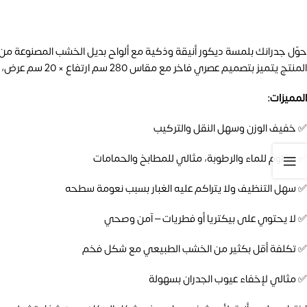
حوّل جدرانك بلمسة ديكور أنيقة وذكية مع ألواح بديل الخشب المصنوعة من مادة PVC عالية الجودة، بسمك 
المنتج يتميز بتصميم عصري فاخر مع مقاس 280 سم ارتفاع × 20 سم عرض، ومناسب لمختلف أنواع الديكورات الداخلية سواء للمنازل أو المكاتب أو المحلات.
المميزات:
✅ خفيف الوزن وسهل النقل والتركيب
✅ مقاوم للماء والرطوبة، مثالي للمطابخ والحمامات
✅ سهل التنظيف ولا يتراكم عليه الغبار بسبب نعومة سطحه
✅ لا يحتوي على بيكتريا أو فطريات – آمن وصحي
✅ تكلفة أقل بكثير من الخشب الطبيعي مع شكل فخم
✅ مثالي لإخفاء عيوب الجدران بسهولة