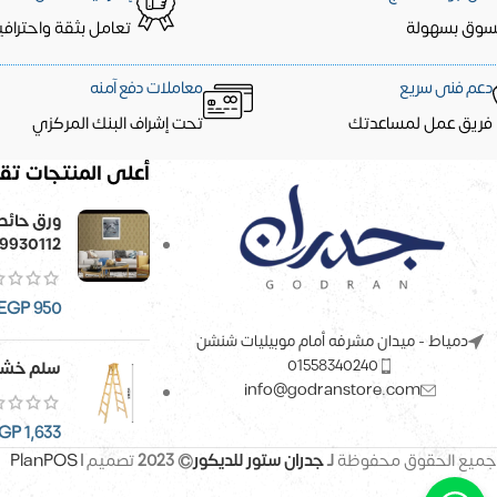
سوق بسهولة
تعامل بثقة واحترافي
دعم فنى سريع
معاملات دفع آمنه
فريق عمل لمساعدتك
تحت إشراف البنك المركزي
أعلى المنتجات تقي
9930112
EGP
950
دمياط - ميدان مشرفه أمام موبيليات شنشن
01558340240
سلم خشب
info@godranstore.com
GP
1,633
جميع الحقوق محفوظة
لـ
جدران ستور للديكور
© 2023
تصميم |
PlanPOS