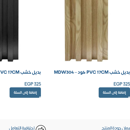
بديل خشب PVC 17CM كود – MDW304
بديل خشب PVC 17CM كود – MDW302
EGP
325
EGP
325
إضافة إلى السلة
إضافة إلى السلة
مان جودة المنتج
إحترافية التعامل