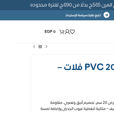
رة محدوده
تتبع طلبك
سياسة الإسترداد
EGP
0
بديل خشب PVC 20CM فلات –
ألواح PVC بديل خشب بسمك 16 مم وعرض 20 سم، تصميم أنيق وعصري، مقاومة
ظيف – مثالية لتغطية عيوب الجدران وإضافة لمسة