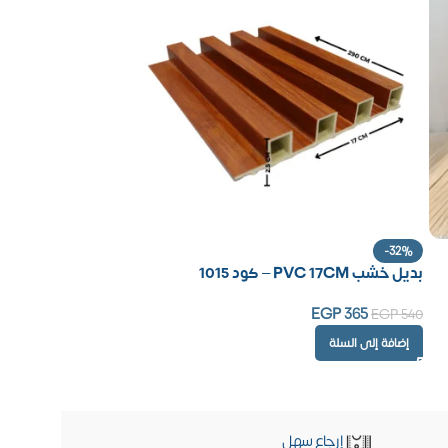
-32%
بديل خشب PVC 17CM – كود 1015
EGP
365
EGP
540
إضافة إلى السلة
إرجاع سهل