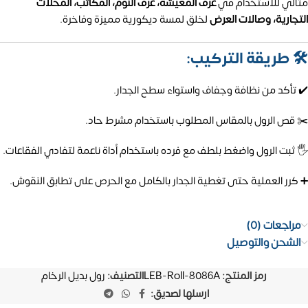
مثالي للاستخدام في
غرف المعيشة، غرف النوم، المكاتب، المحلات
التجارية، وصالات العرض
لخلق لمسة ديكورية مميزة وفاخرة.
🛠️ طريقة التركيب:
✔️ تأكد من نظافة وجفاف واستواء سطح الجدار.
✂️ قص الرول بالمقاس المطلوب باستخدام مشرط حاد.
🖐️ ثبت الرول واضغط بلطف مع فرده باستخدام أداة ناعمة لتفادي الفقاعات.
➕ كرر العملية حتى تغطية الجدار بالكامل مع الحرص على تطابق النقوش.
مراجعات (0)
الشحن والتوصيل
رمز المنتج:
LEB-Roll-8086A
التصنيف:
رول بديل الرخام
ارسلها لصديق: