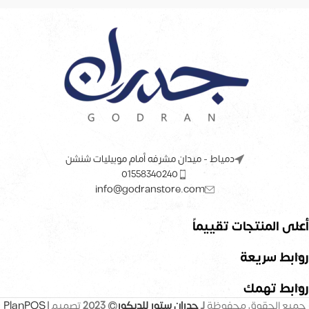
دمياط - ميدان مشرفه أمام موبيليات شنشن
01558340240
info@godranstore.com
أعلى المنتجات تقييماً
روابط سريعة
روابط تهمك
جميع الحقوق محفوظة
لـ
جدران ستور للديكور
© 2023
تصميم |
PlanPOS