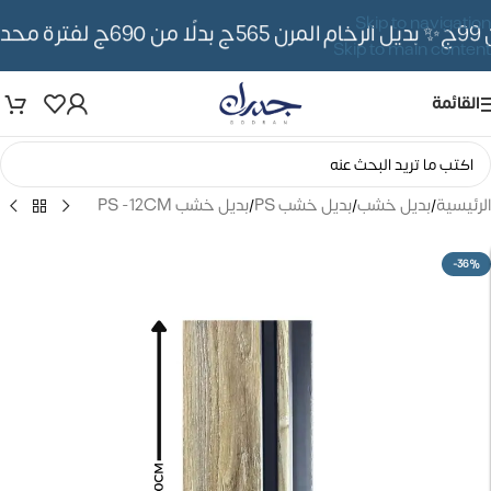
Skip to navigation
✨ بديل الرخام المرن 565ج بدلًا من 690ج لفترة محدوده
Skip to main content
القائمة
الرئيسية
/
بديل خشب
/
بديل خشب PS
/
بديل خشب PS -12CM
-36%