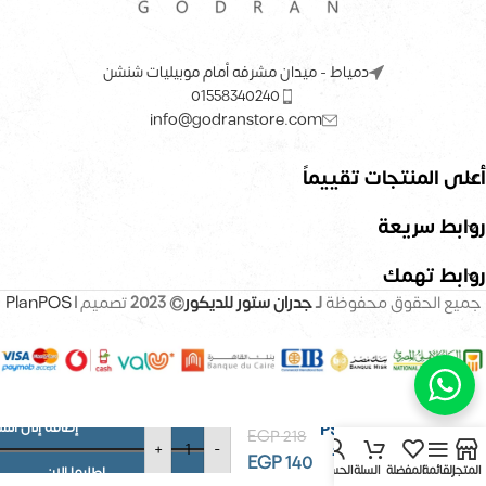
دمياط - ميدان مشرفه أمام موبيليات شنشن
01558340240
info@godranstore.com
أعلى المنتجات تقييماً
روابط سريعة
روابط تهمك
جميع الحقوق محفوظة
لـ
جدران ستور للديكور
© 2023
تصميم |
PlanPOS
إضافة إلى الس
بديل خشب PS
EGP
218
+
-
12CM – كود
EGP
140
G325
المتجر
القائمة
المفضلة
السلة
الحساب
اطلبها الان