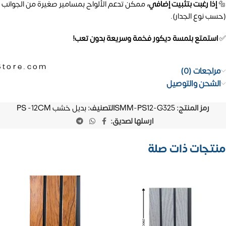
🔩
إذا رغبت بتثبيت إضافي،
ممكن تدعم الألواح بمسامير صغيرة من الجوانب
(حسب نوع الجدار).
✅
استمتع بلمسة ديكور فخمة وسريعة بدون تعب!
Store.com
مراجعات (0)
الشحن والتوصيل
رمز المنتج:
SMM-PS12-G325
التصنيف:
بديل خشب PS -12CM
ارسلها لصديق:
منتجات ذات صلة