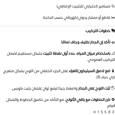
🔩 مسامير (اختياري للتثبيت الإضافي)
✂️ قاطع أو منشار يدوي/كهربائي حسب الحاجة
👣 خطوات التركيب:
🧽
تأكد إن الجدار نظيف وجاف تمامًا.
📐
باستخدام ميزان المياه، حدد أول نقطة تثبيت
بشكل مستقيم لضمان
التركيب العمودي.
🧴
ضع لاصق السيليكون/الغراء
على الجزء الخلفي من اللوح بشكل متعرج
(زي حرف S).
🖐️
ثبّت اللوح على الجدار
واضغط جيدًا لبضع ثوانٍ علشان يثبت كويس.
🔁
كرر الخطوات مع باقي الألواح،
مع التأكد من تناسق الخطوط والشكل
العام.
01558