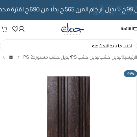
Skip to navigation
✨ بديل الرخام المرن 565ج بدلًا من 690ج لفترة محدوده
Skip to main content
القائمة
الرئيسية
/
بديل خشب
/
بديل خشب PS
/
بديل خشب مستوردPS12
-14%