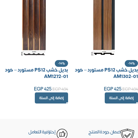
-14%
-14%
بديل خشب PS12 مستورد – كود
بديل خشب PS12 مستورد – كود
AM1272-01
AM1302-01
EGP
425
EGP
425
EGP
494
EGP
494
إضافة إلى السلة
إضافة إلى السلة
ضمان جودة المنتج
إحترافية التعامل