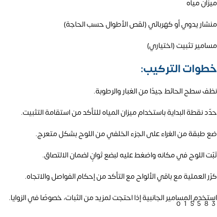
ميزان مياه
منشار يدوي أو كهربائي (لقص الأطوال حسب الحاجة)
مسامير تثبيت (اختياري)
خطوات التركيب:
نظف سطح الحائط جيدًا من الغبار والرطوبة.
حدّد نقطة البداية باستخدام ميزان المياه للتأكد من استقامة التثبيت.
ضع طبقة من الغراء على الجزء الخلفي من اللوح بشكل متعرج.
ثبّت اللوح في مكانه واضغط عليه لبضع ثوانٍ لضمان الالتصاق.
كرّر العملية مع باقي الألواح مع التأكد من إحكام الفواصل والاتجاه.
استخدم المسامير الجانبية إذا احتجت لمزيد من الثبات، خصوصًا في الزوايا.
01558