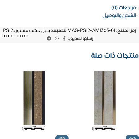
مراجعات (0)
الشحن والتوصيل
رمز المنتج:
MAS-PS12-AM1303-61
التصنيف:
بديل خشب مستوردPS12
Store.com
ارسلها لصديق:
منتجات ذات صلة
-14%
-14%