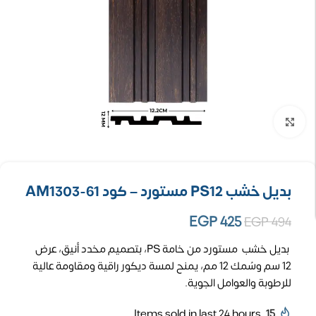
تكبير الصورة
بديل خشب PS12 مستورد – كود AM1303-61
EGP
425
EGP
494
بديل خشب مستورد من خامة PS، بتصميم مخدد أنيق، عرض
12 سم وسُمك 12 مم، يمنح لمسة ديكور راقية ومقاومة عالية
للرطوبة والعوامل الجوية.
Items sold in last 24 hours
15