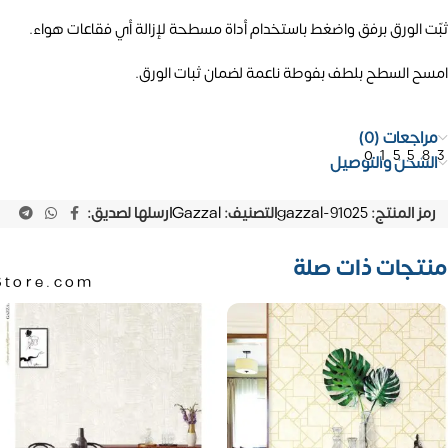
ثبّت الورق برفق واضغط باستخدام أداة مسطحة لإزالة أي فقاعات هواء.
امسح السطح بلطف بفوطة ناعمة لضمان ثبات الورق.
مراجعات (0)
01558
الشحن والتوصيل
رمز المنتج:
gazzal-91025
التصنيف:
Gazzal
ارسلها لصديق:
منتجات ذات صلة
Store.com