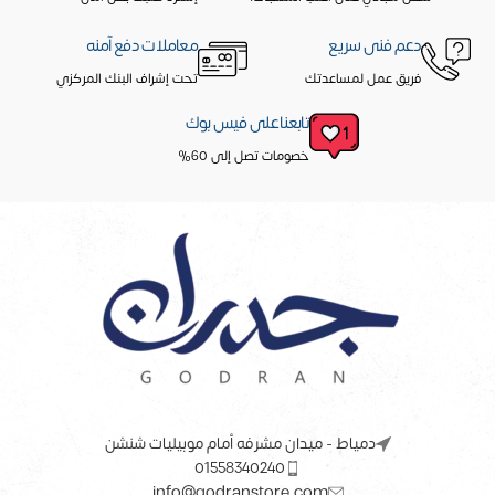
دعم فنى سريع
معاملات دفع آمنه
فريق عمل لمساعدتك
تحت إشراف البنك المركزي
تابعنا على فيس بوك
خصومات تصل إلى 60%
دمياط - ميدان مشرفه أمام موبيليات شنشن
01558340240
info@godranstore.com