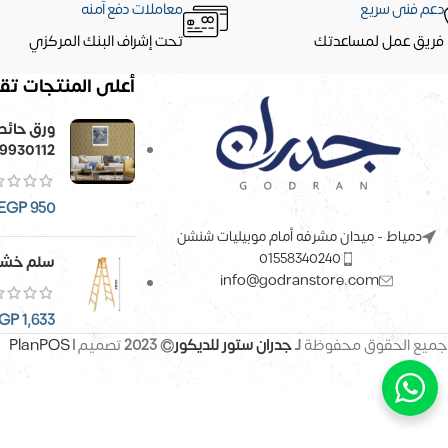
دعم فنى سريع
معاملات دفع آمنه
فريق عمل لمساعدتك
تحت إشراف البنك المركزي
أعلى المنتجات تقي
9930112
EGP
950
دمياط - ميدان مشرفه أمام موبيليات شنشن
01558340240
سلم خشب
info@godranstore.com
GP
1,633
جميع الحقوق محفوظة
لـ
جدران ستور للديكور
© 2023
تصميم |
PlanPOS