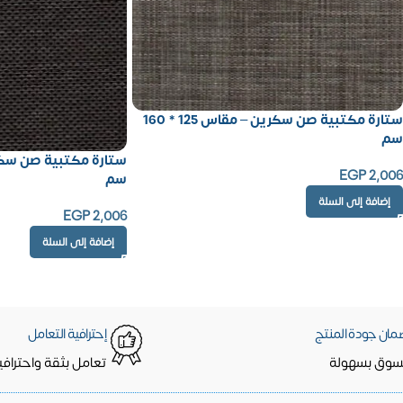
ستارة مكتبية صن سكرين – مقاس 125 * 160
سم
EGP
2,006
سم
إضافة إلى السلة
EGP
2,006
إضافة إلى السلة
مان جودة المنتج
إحترافية التعامل
سوق بسهولة
تعامل بثقة واحترافي