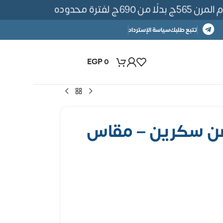
فترة محدوده
تتبع طلبك
سياسة الإسترداد
EGP
0
صن سكرين – مقاس