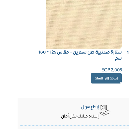
ستارة مكتبية صن سكرين – مقاس 125 * 160
 125 * 160
سم
EGP
2,006
إضافة إلى السلة
إرجاع سهل
إسترد طلبك بكل أمان