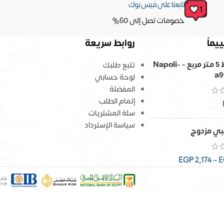
تابعنا على فيس بوك
خصومات تصل إلى 60%
يماً
روابط سريعة
ورق حائط 5 متر مربع - Napoli-
تتبع طلبك
a9
لوحة حسابي
المفضلة
إتمام الطلب
سلة المشتريات
سياسة الإسترداد
ي مزدوج
EGP
2,174
–
E