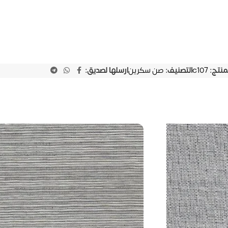
لمنتج:
c107
التصنيف:
صن سكرين
ارسلها لصديق: