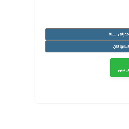
فة إلى السلة
اطلبها الان
ن ستور