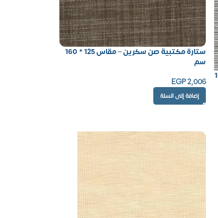
ستارة مكتبية صن سكرين – مقاس 125 * 160
سم
 125 * 160
EGP
2,006
إضافة إلى السلة