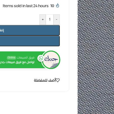
Items sold in last 24 hours
10
+
-
إضا
فريق المبيعات
Online
تواصل مع فريق مبيعات جدرا
أضف للمفضلة