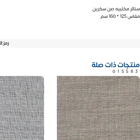
ستائر مكتبيه صن سكرين
مقاس 125 * 160 سم
رمز ا
منتجات ذات صلة
01558