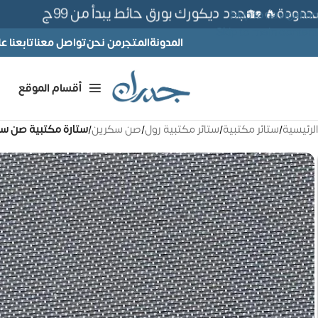
ة🔥 🏡جدد ديكورك بورق حائط يبدأ من 99ج
Skip to navigation
Skip to main content
المدونة
المتجر
من نحن
تواصل معنا
تابعنا 
أقسام الموقع
الرئيسية
/
ستائر مكتبية
/
ستائر مكتبية رول
/
صن سكرين
/
ستارة مكتبية صن سكرين – 