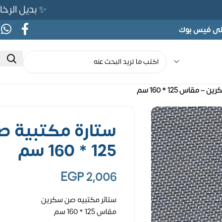
✨ بديل الرخام المرن 565ج بدلًا من 690ج ل
على فيس بوك
مقاس 125 * 160 سم
ستارة مكتبية 
125 * 160 سم
EGP
2,006
ستائر مكتبيه صن سكرين
مقاس 125 * 160 سم