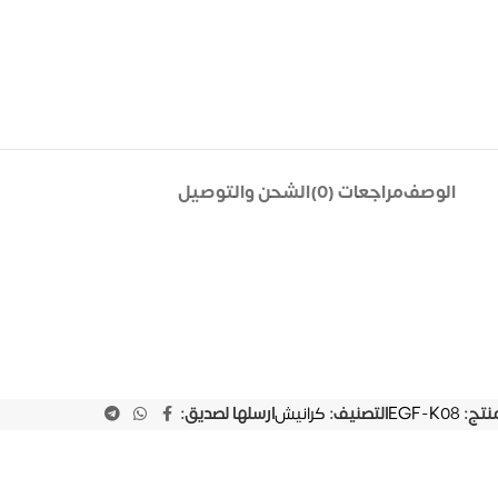
الوصف
مراجعات (0)
الشحن والتوصيل
منتج:
EGF-K08
التصنيف:
كرانيش
ارسلها لصديق: