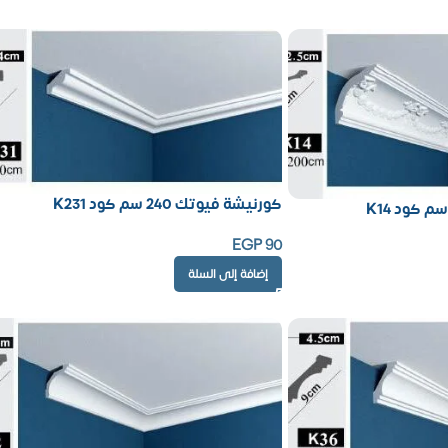
كورنيشة فيوتك 240 سم كود K231
EGP
90
إضافة إلى السلة