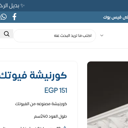
✨ بديل الرخام المرن 565ج بدلًا من 
على فيس بوك
كورنيشة فيوتك 240 سم كود 08
EGP
151
كورنيشة مصنوعه من الفيوتك
طول العود 240سم