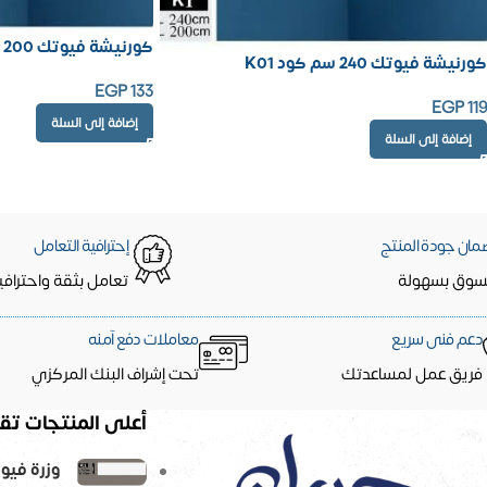
كورنيشة فيوتك 200 سم كود K36
كورنيشة فيوتك 240 سم كود K01
EGP
133
EGP
119
إضافة إلى السلة
إضافة إلى السلة
مان جودة المنتج
إحترافية التعامل
سوق بسهولة
تعامل بثقة واحترافي
دعم فنى سريع
معاملات دفع آمنه
فريق عمل لمساعدتك
تحت إشراف البنك المركزي
أعلى المنتجات تقي
وزرة فيو