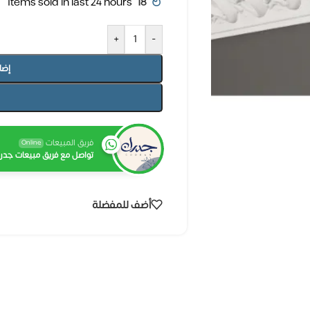
Items sold in last 24 hours
18
+
-
إضا
فريق المبيعات
Online
تواصل مع فريق مبيعات جدرا
أضف للمفضلة