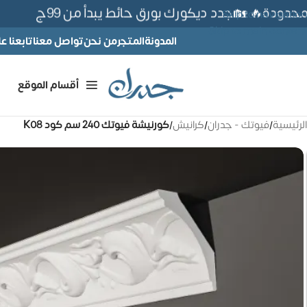
دودة🔥 🏡جدد ديكورك بورق حائط يبدأ من 99ج
Skip to navigation
Skip to main content
المدونة
المتجر
من نحن
تواصل معنا
تابعنا 
أقسام الموقع
الرئيسية
/
فيوتك - جدران
/
كرانيش
/
كورنيشة فيوتك 240 سم كود K08