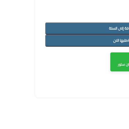
فة إلى السلة
اطلبها الان
ن ستور