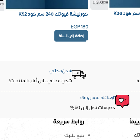
كورنيشة فيوتك 240 سم كود K52
EGP
180
إضافة إلى السلة
شحن مجاني
ة
شحن مجاني على أغلب المنتجات!
تابعنا على فيس بوك
خصومات تصل إلى 60%
يماً
روابط سريعة
تك
تتبع طلبك