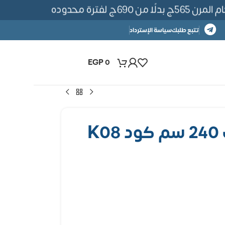
690ج لفترة محدوده
تتبع طلبك
سياسة الإسترداد
EGP
0
K