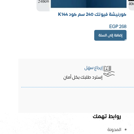
كورنيشة فيوتك 240 سم كود K144
EGP
268
إضافة إلى السلة
إرجاع سهل
إسترد طلبك بكل أمان
روابط تهمك
المدونة